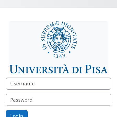
Login su e-lear
Username
Password
Login