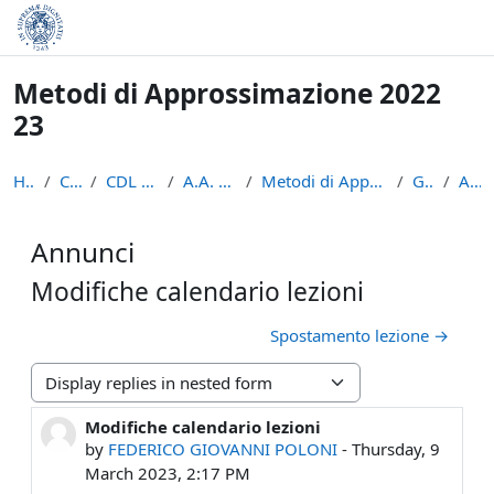
Skip to main content
Metodi di Approssimazione 2022
23
Home
Courses
CDL Matematica
A.A. 2022 - 2023
Metodi di Approssimazione 2022 23
General
Annunci
Annunci
Modifiche calendario lezioni
Spostamento lezione →
Display mode
Modifiche calendario lezioni
Number of replies: 0
by
FEDERICO GIOVANNI POLONI
-
Thursday, 9
March 2023, 2:17 PM