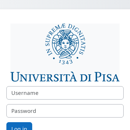
Log in to e-lea
Username
Password
Log in