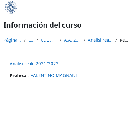
Salta al contenido principal
Información del curso
Página Principal
Cursos
CDL Matematica
A.A. 2021 - 2022
Analisi reale 2021/2022
Resumen
Analisi reale 2021/2022
Profesor:
VALENTINO MAGNANI