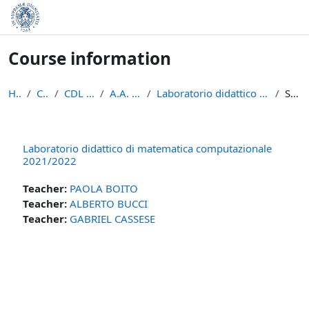
Skip to main content
Course information
Home
Courses
CDL Matematica
A.A. 2021 - 2022
Laboratorio didattico di matematica computazionale...
Summary
Laboratorio didattico di matematica computazionale
2021/2022
Teacher:
PAOLA BOITO
Teacher:
ALBERTO BUCCI
Teacher:
GABRIEL CASSESE