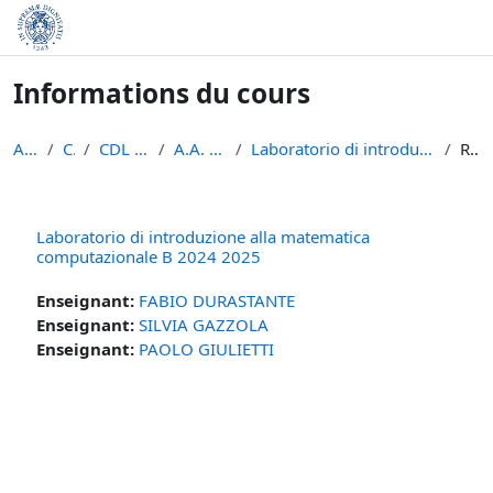
Passer au contenu principal
Informations du cours
Accueil
Cours
CDL Matematica
A.A. 2024 - 2025
Laboratorio di introduzione alla matematica comput...
Résumé
Laboratorio di introduzione alla matematica
computazionale B 2024 2025
Enseignant:
FABIO DURASTANTE
Enseignant:
SILVIA GAZZOLA
Enseignant:
PAOLO GIULIETTI