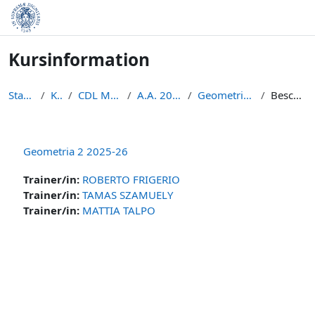
Zum Hauptinhalt
Kursinformation
Startseite
Kurse
CDL Matematica
A.A. 2025 - 2026
Geometria 2 2025-26
Beschreibung
Geometria 2 2025-26
Trainer/in:
ROBERTO FRIGERIO
Trainer/in:
TAMAS SZAMUELY
Trainer/in:
MATTIA TALPO