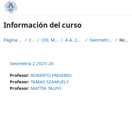
Salta al contenido principal
Información del curso
Página Principal
Cursos
CDL Matematica
A.A. 2025 - 2026
Geometria 2 2025-26
Resumen
Geometria 2 2025-26
Profesor:
ROBERTO FRIGERIO
Profesor:
TAMAS SZAMUELY
Profesor:
MATTIA TALPO