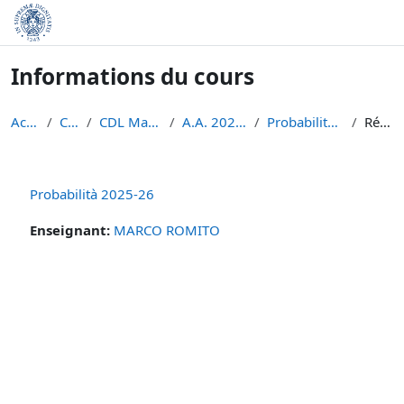
Passer au contenu principal
Informations du cours
Accueil
Cours
CDL Matematica
A.A. 2025 - 2026
Probabilità 2025-26
Résumé
Probabilità 2025-26
Enseignant:
MARCO ROMITO