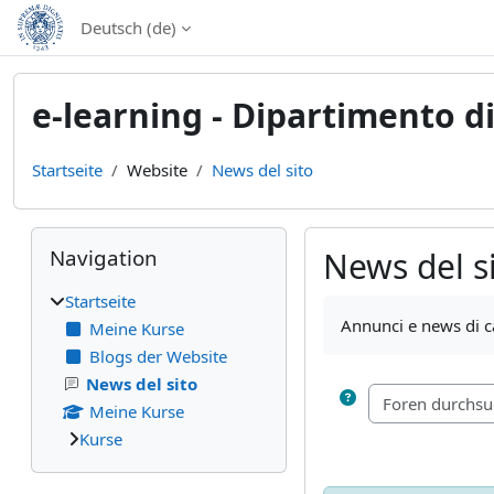
Zum Hauptinhalt
Deutsch ‎(de)‎
e-learning - Dipartimento 
Startseite
Website
News del sito
Blöcke
Navigation überspringen
Navigation
News del s
Startseite
Abschlussbedingun
Annunci e news di c
Meine Kurse
Blogs der Website
News del sito
Meine Kurse
Kurse