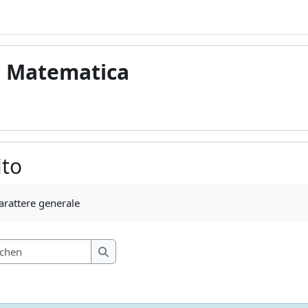
di Matematica
ito
gen
arattere generale
Foren durchsuchen
Foren durchsuchen