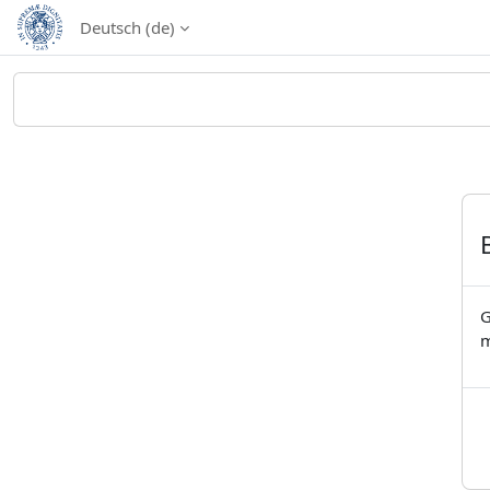
Zum Hauptinhalt
Deutsch ‎(de)‎
G
m