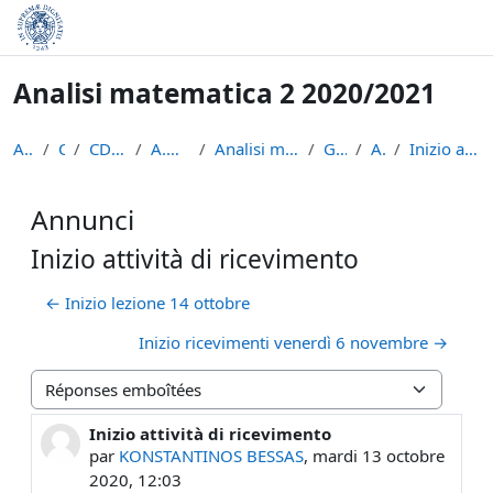
Passer au contenu principal
Analisi matematica 2 2020/2021
Accueil
Cours
CDL Matematica
A.A. 2020 - 2021
Analisi matematica 2 2020/2021
Généralités
Annunci
Inizio attività di ricevimento
Annunci
Inizio attività di ricevimento
← Inizio lezione 14 ottobre
Inizio ricevimenti venerdì 6 novembre →
Type d’affichage
Inizio attività di ricevimento
Nombre de réponses : 0
par
KONSTANTINOS BESSAS
,
mardi 13 octobre
2020, 12:03