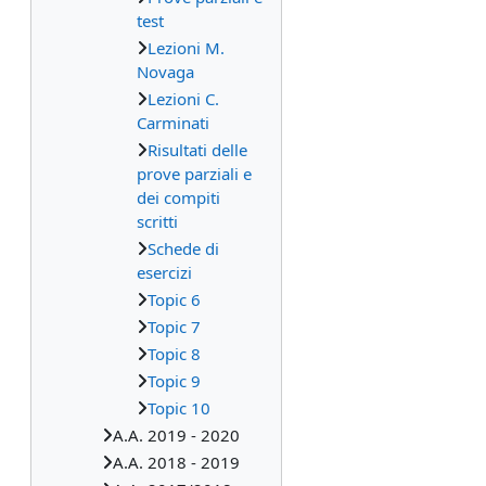
test
Lezioni M.
Novaga
Lezioni C.
Carminati
Risultati delle
prove parziali e
dei compiti
scritti
Schede di
esercizi
Topic 6
Topic 7
Topic 8
Topic 9
Topic 10
A.A. 2019 - 2020
A.A. 2018 - 2019