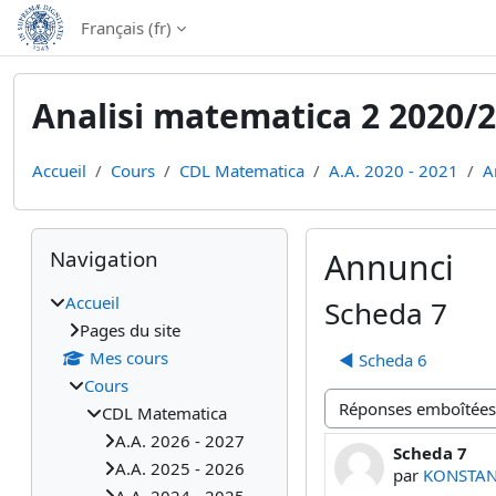
Passer au contenu principal
Français ‎(fr)‎
Analisi matematica 2 2020/
Accueil
Cours
CDL Matematica
A.A. 2020 - 2021
A
Blocs
Passer Navigation
Navigation
Annunci
Accueil
Scheda 7
Pages du site
Mes cours
◀︎ Scheda 6
Cours
CDL Matematica
Type d’affichage
A.A. 2026 - 2027
Scheda 7
Nombre de ré
A.A. 2025 - 2026
par
KONSTAN