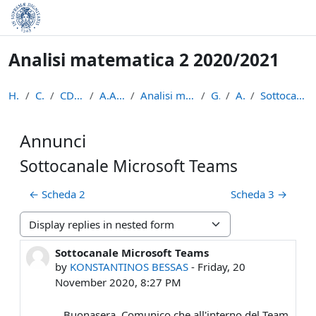
Skip to main content
Analisi matematica 2 2020/2021
Home
Courses
CDL Matematica
A.A. 2020 - 2021
Analisi matematica 2 2020/2021
General
Annunci
Sottocanale Microsoft Teams
Annunci
Sottocanale Microsoft Teams
← Scheda 2
Scheda 3 →
Display mode
Sottocanale Microsoft Teams
Number of replies: 0
by
KONSTANTINOS BESSAS
-
Friday, 20
November 2020, 8:27 PM
Buonasera, Comunico che all'interno del Team