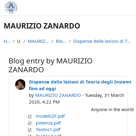
Skip to main content
MAURIZIO ZANARDO
Home
Users
MAURIZIO ZANARDO
Blog entries
Dispense delle lezioni di Teoria degli Insiemi fino ad oggi
Blog entry by MAURIZIO
ZANARDO
Dispense delle lezioni di Teoria degli Insiemi
fino ad oggi
by
MAURIZIO ZANARDO
- Tuesday, 31 March
2020, 4:22 PM
Anyone in the world
modelliZF.pdf
potenza.pdf
TeoIns1.pdf
TeoMod.pdf