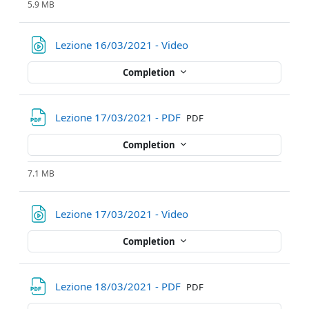
5.9 MB
URL
Lezione 16/03/2021 - Video
Completion
File
Lezione 17/03/2021 - PDF
PDF
Completion
7.1 MB
URL
Lezione 17/03/2021 - Video
Completion
File
Lezione 18/03/2021 - PDF
PDF