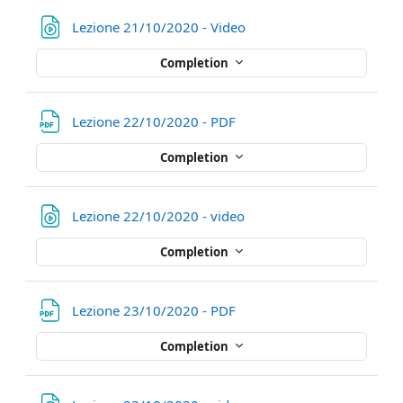
URL
Lezione 21/10/2020 - Video
Completion
URL
Lezione 22/10/2020 - PDF
Completion
URL
Lezione 22/10/2020 - video
Completion
URL
Lezione 23/10/2020 - PDF
Completion