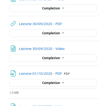
Completion
URL
Lezione 30/09/2020 - PDF
Completion
URL
Lezione 30/09/2020 - Video
Completion
File
Lezione 01/10/2020 - PDF
PDF
Completion
1.3 MB