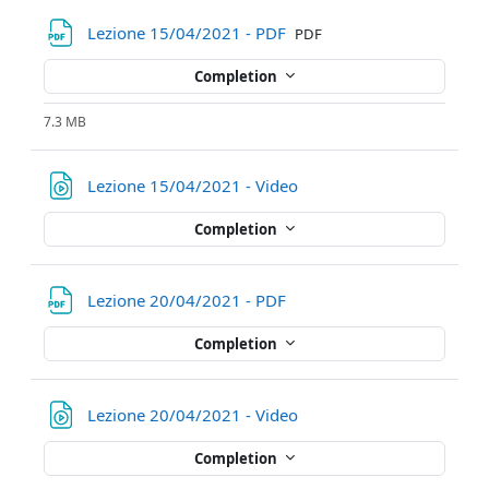
File
Lezione 15/04/2021 - PDF
PDF
Completion
7.3 MB
URL
Lezione 15/04/2021 - Video
Completion
URL
Lezione 20/04/2021 - PDF
Completion
URL
Lezione 20/04/2021 - Video
Completion