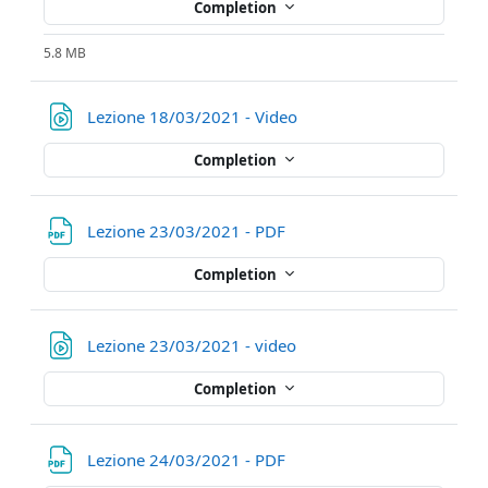
Completion
5.8 MB
URL
Lezione 18/03/2021 - Video
Completion
URL
Lezione 23/03/2021 - PDF
Completion
URL
Lezione 23/03/2021 - video
Completion
URL
Lezione 24/03/2021 - PDF