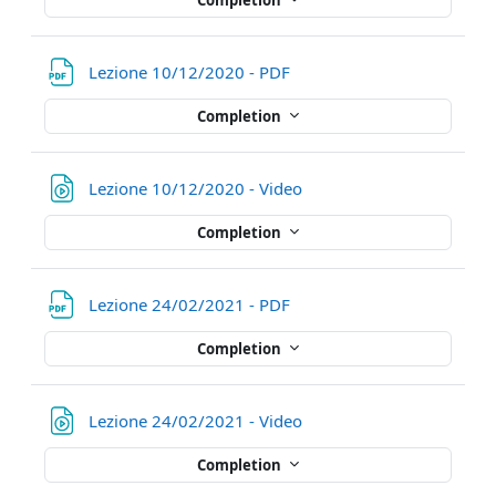
URL
Lezione 10/12/2020 - PDF
Completion
URL
Lezione 10/12/2020 - Video
Completion
URL
Lezione 24/02/2021 - PDF
Completion
URL
Lezione 24/02/2021 - Video
Completion