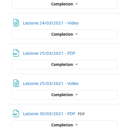
Completion
URL
Lezione 24/03/2021 - Video
Completion
URL
Lezione 25/03/2021 - PDF
Completion
URL
Lezione 25/03/2021 - Video
Completion
File
Lezione 30/03/2021 - PDF
PDF
Completion