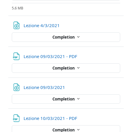
5.6 MB
URL
Lezione 4/3/2021
Completion
URL
Lezione 09/03/2021 - PDF
Completion
URL
Lezione 09/03/2021
Completion
URL
Lezione 10/03/2021 - PDF
Completion