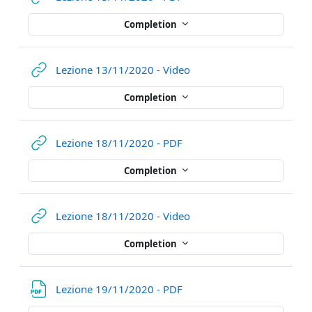
Completion
URL
Lezione 13/11/2020 - Video
Completion
URL
Lezione 18/11/2020 - PDF
Completion
URL
Lezione 18/11/2020 - Video
Completion
URL
Lezione 19/11/2020 - PDF