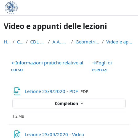
Skip to main content
Video e appunti delle lezioni
Home
Courses
CDL Matematica
A.A. 2020 - 2021
Geometria 2 2020/2021
Video e appunti delle lezioni
Section outline
←
Informazioni pratiche relative al
→
Fogli di
corso
esercizi
File
Lezione 23/9/2020 - PDF
PDF
Completion
1.2 MB
URL
Lezione 23/09/2020 - Video