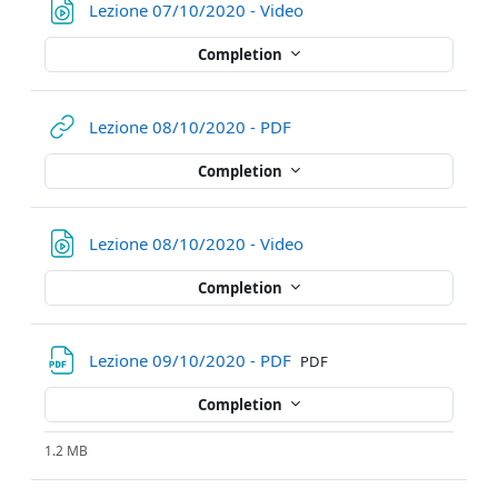
URL
Lezione 07/10/2020 - Video
Completion
URL
Lezione 08/10/2020 - PDF
Completion
URL
Lezione 08/10/2020 - Video
Completion
File
Lezione 09/10/2020 - PDF
PDF
Completion
1.2 MB