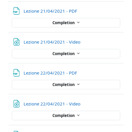
URL
Lezione 21/04/2021 - PDF
Completion
URL
Lezione 21/04/2021 - Video
Completion
URL
Lezione 22/04/2021 - PDF
Completion
URL
Lezione 22/04/2021 - Video
Completion