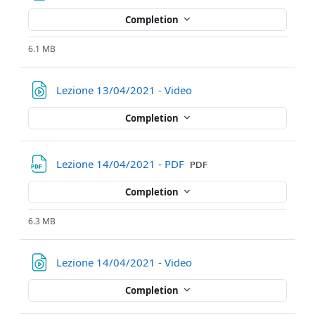
Completion
6.1 MB
URL
Lezione 13/04/2021 - Video
Completion
File
Lezione 14/04/2021 - PDF
PDF
Completion
6.3 MB
URL
Lezione 14/04/2021 - Video
Completion