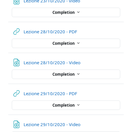
URL
Lezione 23/10/2020 - video
Completion
URL
Lezione 28/10/2020 - PDF
Completion
URL
Lezione 28/10/2020 - Video
Completion
URL
Lezione 29/10/2020 - PDF
Completion
URL
Lezione 29/10/2020 - Video