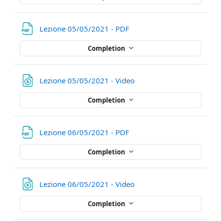
URL
Lezione 05/05/2021 - PDF
Completion
URL
Lezione 05/05/2021 - Video
Completion
URL
Lezione 06/05/2021 - PDF
Completion
URL
Lezione 06/05/2021 - Video
Completion