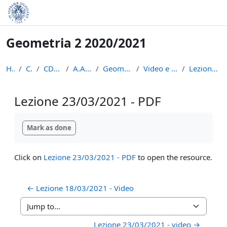
Skip to main content
Geometria 2 2020/2021
Home
Courses
CDL Matematica
A.A. 2020 - 2021
Geometria 2 2020/2021
Video e appunti delle lezioni
Lezione 23/03/2021 - PDF
Lezione 23/03/2021 - PDF
Completion requirements
Mark as done
Click on
Lezione 23/03/2021 - PDF
to open the resource.
← Lezione 18/03/2021 - Video
Jump to...
Lezione 23/03/2021 - video →